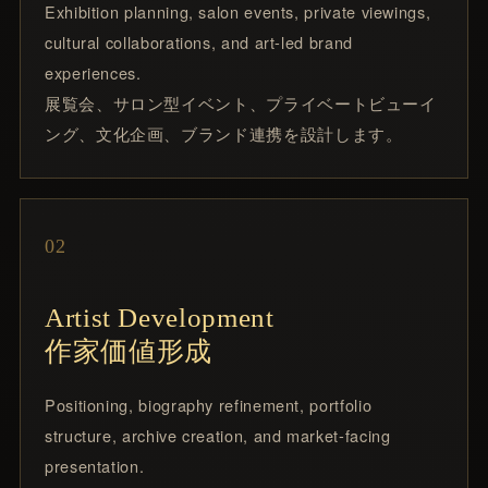
Exhibition planning, salon events, private viewings,
cultural collaborations, and art-led brand
experiences.
展覧会、サロン型イベント、プライベートビューイ
ング、文化企画、ブランド連携を設計します。
02
Artist Development
作家価値形成
Positioning, biography refinement, portfolio
structure, archive creation, and market-facing
presentation.